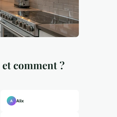
i et comment ?
Alix
A