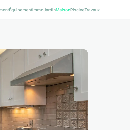
ment
Équipement
Immo
Jardin
Maison
Piscine
Travaux